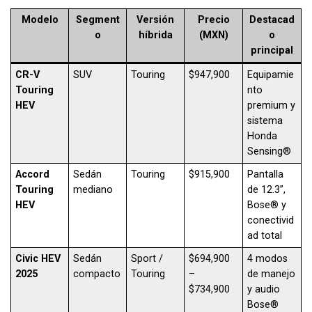
Modelo
Segment
Versión
Precio
Destacad
o
híbrida
(MXN)
o
principal
CR-V
SUV
Touring
$947,900
Equipamie
Touring
nto
HEV
premium y
sistema
Honda
Sensing®
Accord
Sedán
Touring
$915,900
Pantalla
Touring
mediano
de 12.3”,
HEV
Bose® y
conectivid
ad total
Civic HEV
Sedán
Sport /
$694,900
4 modos
2025
compacto
Touring
–
de manejo
$734,900
y audio
Bose®