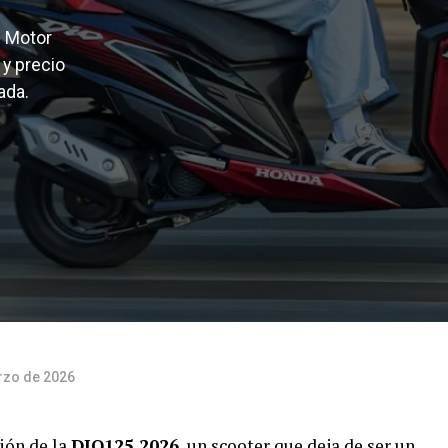
. Motor
 y precio
ada.
rzo de 2026
ión de la
DIO125 2026
, un scooter que deja de ser un