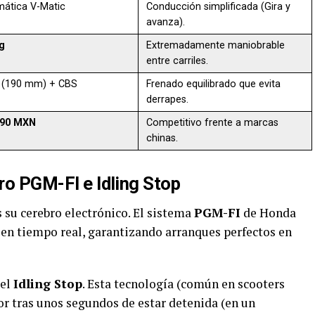
ática V-Matic
Conducción simplificada (Gira y
avanza).
g
Extremadamente maniobrable
entre carriles.
 (190 mm) + CBS
Frenado equilibrado que evita
derrapes.
990 MXN
Competitivo frente a marcas
chinas.
bro PGM-FI e Idling Stop
s su cerebro electrónico. El sistema
PGM-FI
de Honda
en tiempo real, garantizando arranques perfectos en
 el
Idling Stop
. Esta tecnología (común en scooters
 tras unos segundos de estar detenida (en un