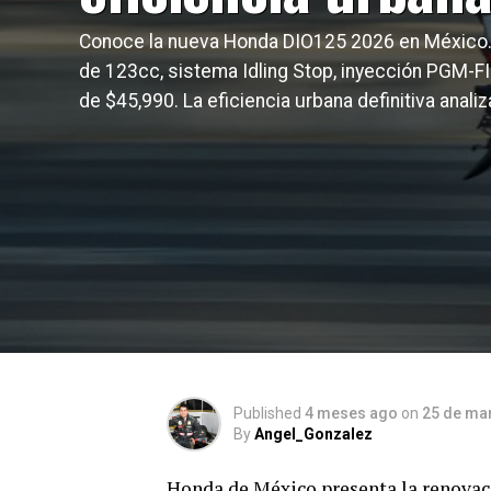
Conoce la nueva Honda DIO125 2026 en México
de 123cc, sistema Idling Stop, inyección PGM-FI
de $45,990. La eficiencia urbana definitiva analiz
Published
4 meses ago
on
25 de ma
By
Angel_Gonzalez
Honda de México presenta la renovac