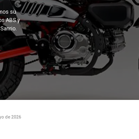
amos su
os ABS y
 Sanrio.
yo de 2026