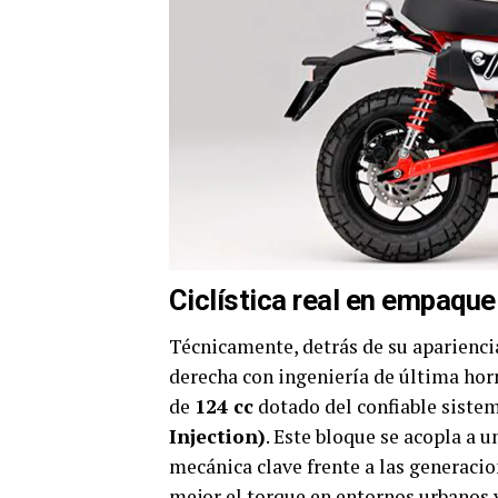
Ciclística real en empaque
Técnicamente, detrás de su aparienci
derecha con ingeniería de última ho
de
124 cc
dotado del confiable sistem
Injection)
. Este bloque se acopla a
mecánica clave frente a las generaci
mejor el torque en entornos urbanos y