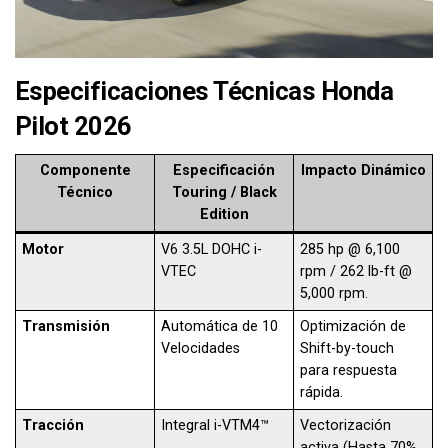
Especificaciones Técnicas Honda
Pilot 2026
Componente
Especificación
Impacto Dinámico
Técnico
Touring / Black
Edition
Motor
V6 3.5L DOHC i-
285 hp @ 6,100
VTEC
rpm / 262 lb-ft @
5,000 rpm.
Transmisión
Automática de 10
Optimización de
Velocidades
Shift-by-touch
para respuesta
rápida.
Tracción
Integral i-VTM4™
Vectorización
activa (Hasta 70%