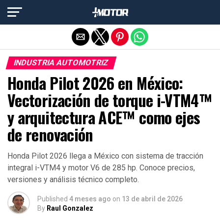
Salir de la versión móvil
INDUSTRIA AUTOMOTRIZ
Honda Pilot 2026 en México:
Vectorización de torque i-VTM4™
y arquitectura ACE™ como ejes
de renovación
Honda Pilot 2026 llega a México con sistema de tracción
integral i-VTM4 y motor V6 de 285 hp. Conoce precios,
versiones y análisis técnico completo.
Published
4 meses ago
on
13 de abril de 2026
By
Raul Gonzalez