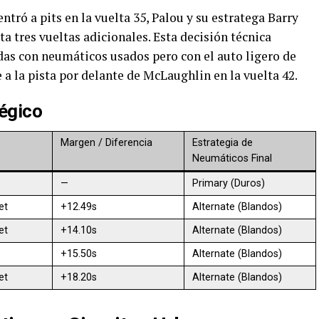
tró a pits en la vuelta 35, Palou y su estratega Barry
 tres vueltas adicionales. Esta decisión técnica
das con neumáticos usados pero con el auto ligero de
a la pista por delante de McLaughlin en la vuelta 42.
égico
Margen / Diferencia
Estrategia de
Neumáticos Final
—
Primary (Duros)
et
+12.49s
Alternate (Blandos)
et
+14.10s
Alternate (Blandos)
+15.50s
Alternate (Blandos)
et
+18.20s
Alternate (Blandos)