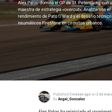
Alex Palou domina el GP de St. Petersburg con 
maestra de estrategia «overcut». Analizamos el
rendimiento de Pato O’Ward y el desafío técnico
neumáticos Firestone en circuitos urbanos.
Published
5 meses ago
on
2 de mar
By
Angel_Gonzalez
Álex Palou ha reiniciado el cronómet