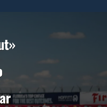
ut»
o
ar