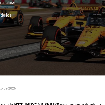
una clase
 de los
zo de 2026
ro de la
NTT INDYCAR SERIES
exactamente donde lo