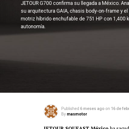
JETOUR G700 confirma su llegada a México. An
su arquitectura GAIA, chasis body-on-frame y el 
motriz híbrido enchufable de 751 HP con 1,400 
autonomía.
Published
6 meses ago
on
16 de feb
By
masmotor
JETOUR SOUEAST México
ha sacudi