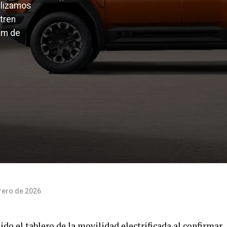
alizamos
tren
km de
rero de 2026
do el tablero de la movilidad electrificada al confirmar