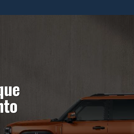
que
nto