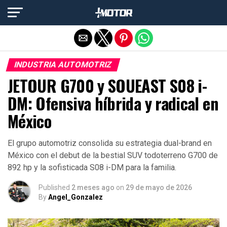
Salir de la versión móvil
INDUSTRIA AUTOMOTRIZ
JETOUR G700 y SOUEAST S08 i-
DM: Ofensiva híbrida y radical en
México
El grupo automotriz consolida su estrategia dual-brand en
México con el debut de la bestial SUV todoterreno G700 de
892 hp y la sofisticada S08 i-DM para la familia.
Published
2 meses ago
on
29 de mayo de 2026
By
Angel_Gonzalez