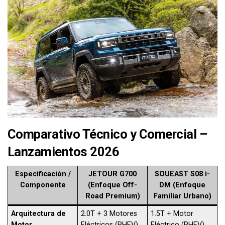
Comparativo Técnico y Comercial –
Lanzamientos 2026
Especificación /
JETOUR G700
SOUEAST S08 i-
Componente
(Enfoque Off-
DM (Enfoque
Road Premium)
Familiar Urbano)
Arquitectura de
2.0T + 3 Motores
1.5T + Motor
Motor
Eléctricos (PHEV)
Eléctrico (PHEV)