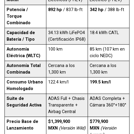
Potencia /
892 hp
/ 837 lb-ft
342 hp
/ 388 lb-ft
Torque
Combinado
Capacidad de
34.13 kWh LiFePO4
18.4 kWh CATL
Batería / Tipo
(Certificación IP68)
Autonomía
100 km
85 km (107 km en
Eléctrica (WLTC)
ciclo NEDC)
Autonomía Total
Cercana a los
Cercana a los
Combinada
1,300 km
1,300 km
Consumo Urbano
122.4 km/l
199.5 km/l
Homologado
Suite de
ADAS Full + Chasis
ADAS Completa +
Seguridad Activa
Transparente +
Cámara 360°+180°
Airbag Central
Precio Base de
$1,399,900
$779,900
Lanzamiento
MXN
(Versión Wild)
MXN
(Versión