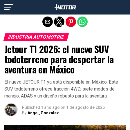
Salir de la versión móvil
INDUSTRIA AUTOMOTRIZ
Jetour T1 2026: el nuevo SUV
todoterreno para despertar la
aventura en México
El nuevo JETOUR T1 ya está disponible en México. Este
SUV todoterreno ofrece tracción 4WD, siete modos de
manejo, ADAS y un diseño robusto para la aventura.
Published
1 año ago
on
1 de agosto de 2025
By
Angel_Gonzalez