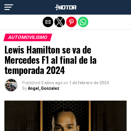
Salir de la versión móvil
AUTOMOVILISMO
Lewis Hamilton se va de
Mercedes F1 al final de la
temporada 2024
Published
3 años ago
on
1 de febrero de 2024
By
Angel_Gonzalez