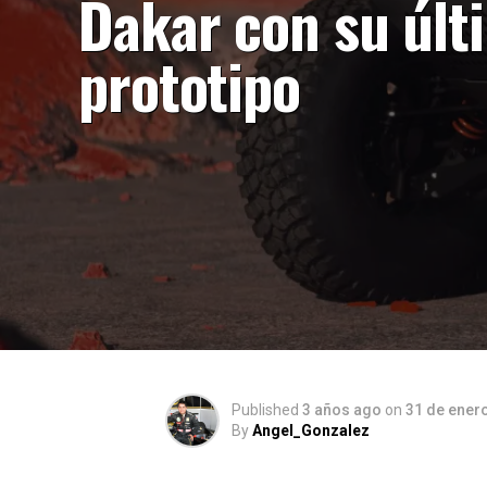
Dakar con su últ
prototipo
Published
3 años ago
on
31 de ener
By
Angel_Gonzalez