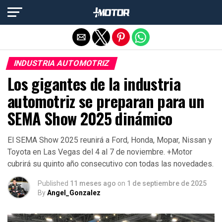
Salir de la versión móvil
INDUSTRIA AUTOMOTRIZ
Los gigantes de la industria
automotriz se preparan para un
SEMA Show 2025 dinámico
El SEMA Show 2025 reunirá a Ford, Honda, Mopar, Nissan y
Toyota en Las Vegas del 4 al 7 de noviembre. +Motor
cubrirá su quinto año consecutivo con todas las novedades.
Published
11 meses ago
on
1 de septiembre de 2025
By
Angel_Gonzalez