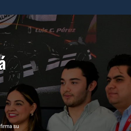
á
nfirma su