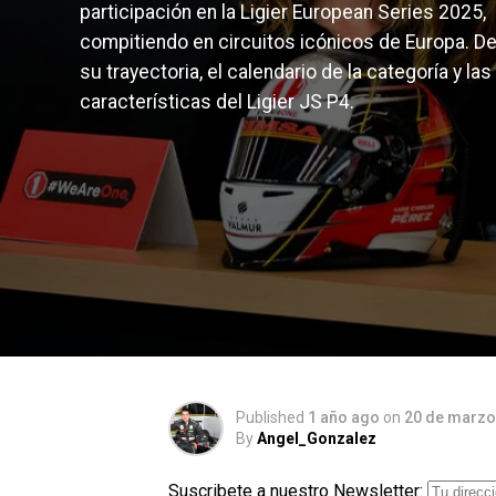
participación en la Ligier European Series 2025,
compitiendo en circuitos icónicos de Europa. D
su trayectoria, el calendario de la categoría y las
características del Ligier JS P4.
Published
1 año ago
on
20 de marzo
By
Angel_Gonzalez
Suscribete a nuestro Newsletter: