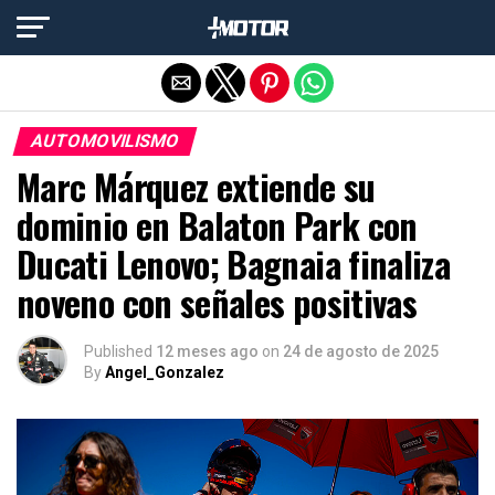
Salir de la versión móvil
AUTOMOVILISMO
Marc Márquez extiende su
dominio en Balaton Park con
Ducati Lenovo; Bagnaia finaliza
noveno con señales positivas
Published
12 meses ago
on
24 de agosto de 2025
By
Angel_Gonzalez