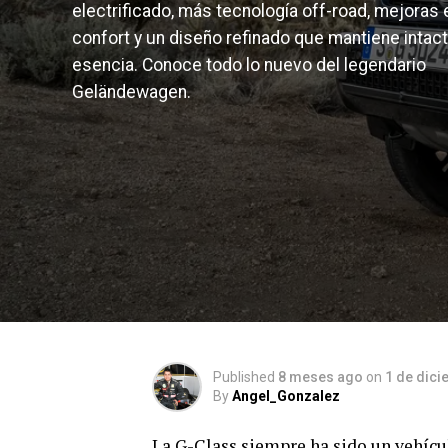
electrificado, más tecnología off-road, mejoras 
confort y un diseño refinado que mantiene intac
esencia. Conoce todo lo nuevo del legendario
Geländewagen.
Published
8 meses ago
on
1 de dici
By
Angel_Gonzalez
La G-Class siempre ha sido un vehícul