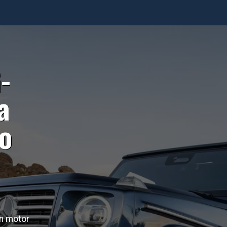
-
a
o
n motor