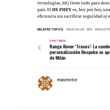
tecnologías, MG tiene todo para domi
país. El
HS PHEV
es, hoy por hoy, un
eficiencia sin sacrificar seguridad ni 
RELATED TOPICS:
DESTACAR
EV
INDUSTR
DON'T MISS
Range Rover ‘Traces’: La cumbr
personalización Bespoke se a
de Milán
masmotor