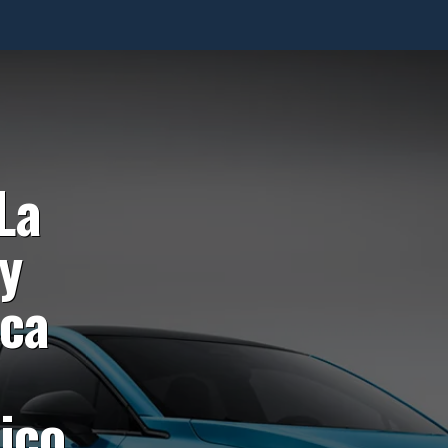
La
y
sca
ico