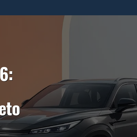
6:
eto