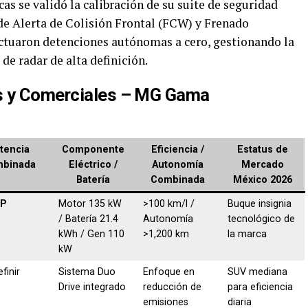
as se validó la calibración de su suite de seguridad
de Alerta de Colisión Frontal (FCW) y Frenado
tuaron detenciones autónomas a cero, gestionando la
de radar de alta definición.
s y Comerciales – MG Gama
tencia
Componente
Eficiencia /
Estatus de
binada
Eléctrico /
Autonomía
Mercado
Batería
Combinada
México 2026
HP
Motor 135 kW
>100 km/l /
Buque insignia
/ Batería 21.4
Autonomía
tecnológico de
kWh / Gen 110
>1,200 km
la marca
kW
finir
Sistema Duo
Enfoque en
SUV mediana
Drive integrado
reducción de
para eficiencia
emisiones
diaria