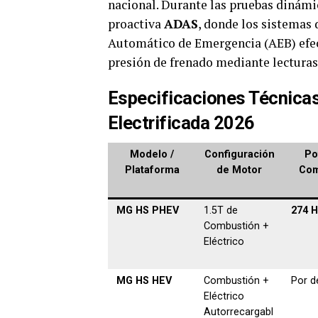
nacional. Durante las pruebas dinámic
proactiva
ADAS
, donde los sistemas 
Automático de Emergencia (AEB) efec
presión de frenado mediante lecturas 
Especificaciones Técnica
Electrificada 2026
Modelo /
Configuración
Po
Plataforma
de Motor
Com
MG HS PHEV
1.5T de
274 
Combustión +
Eléctrico
MG HS HEV
Combustión +
Por de
Eléctrico
Autorrecargabl