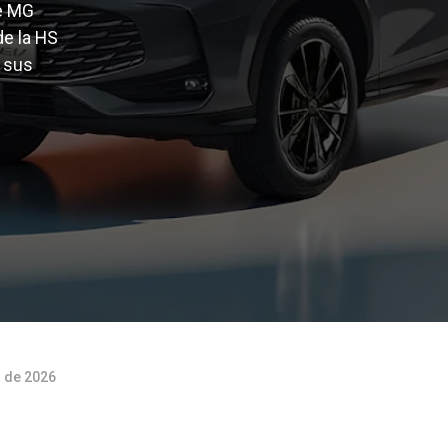
de MG
e la HS
y sus
o de 2026