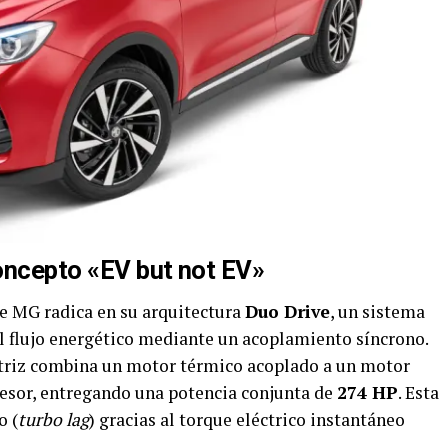
concepto «EV but not EV»
de MG radica en su arquitectura
Duo Drive
, un sistema
l flujo energético mediante un acoplamiento síncrono.
otriz combina un motor térmico acoplado a un motor
sor, entregando una potencia conjunta de
274 HP
. Esta
o (
turbo lag
) gracias al torque eléctrico instantáneo