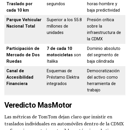
Traslado por
segundos
horas-hombre y
cada 10 km
baja predictividad
Parque Vehicular
Superior a los 55.8
Presión crítica
Nacional Total
millones de
sobre la
unidades
infraestructura de
la CDMX
Participación de
7 de cada 10
Dominio absoluto
Mercado de Dos
motocicletas
son
del segmento de
Ruedas
Italika
baja cilindrada
Canal de
Esquemas de
Democratización
Accesibilidad
Préstamo Elektra
del activo como
Financiera
integrados
herramienta de
trabajo
Veredicto MasMotor
Las métricas de TomTom dejan claro que insistir en
traslados individuales en automóviles dentro de la CDMX