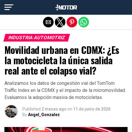
Salir de la versión móvil
INDUSTRIA AUTOMOTRIZ
Movilidad urbana en CDMX: ¿Es
la motocicleta la única salida
real ante el colapso vial?
Analizamos los datos de congestión vial del TomTom
Traffic Index en la CDMX y el impacto de la micromovilidad.
Evaluamos la adopción masiva de motocicletas.
Published
2 meses ago
on
11 de junio de 2026
By
Angel_Gonzalez