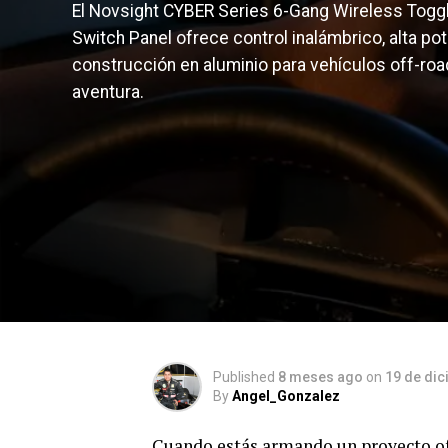
El Novsight CYBER Series 6-Gang Wireless Togg
Switch Panel ofrece control inalámbrico, alta pot
construcción en aluminio para vehículos off-roa
aventura.
Published
8 meses ago
on
19 de di
By
Angel_Gonzalez
Cuando estás armando un proyecto of