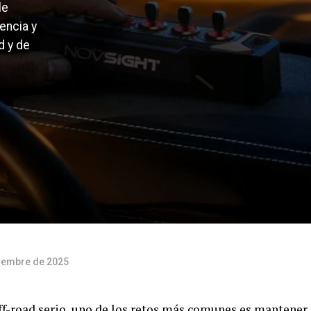
le
encia y
d y de
ciembre de 2025
f-road serio, uno de los retos más comunes es mantener