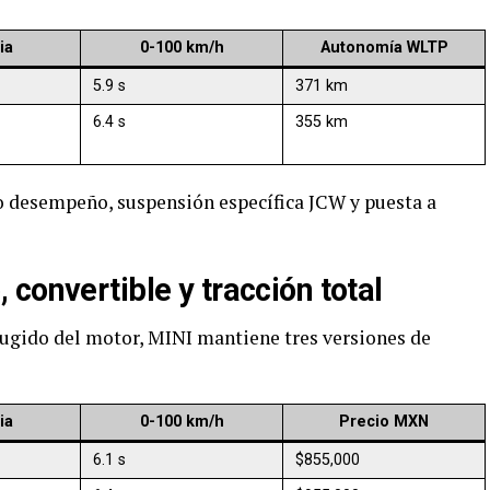
ia
0-100 km/h
Autonomía WLTP
5.9 s
371 km
6.4 s
355 km
 desempeño, suspensión específica JCW y puesta a
convertible y tracción total
rugido del motor, MINI mantiene tres versiones de
ia
0-100 km/h
Precio MXN
6.1 s
$855,000