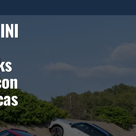
INI
ks
con
cas