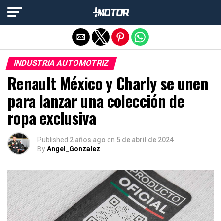
Salir de la versión móvil
INDUSTRIA AUTOMOTRIZ
Renault México y Charly se unen
para lanzar una colección de
ropa exclusiva
Published
2 años ago
on
5 de abril de 2024
By
Angel_Gonzalez