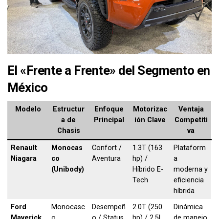
El «Frente a Frente» del Segmento en
México
Modelo
Estructur
Enfoque
Motorizac
Ventaja
a de
Principal
ión Clave
Competiti
Chasis
va
Renault
Monocas
Confort /
1.3T (163
Plataform
Niagara
co
Aventura
hp) /
a
(Unibody)
Híbrido E-
moderna y
Tech
eficiencia
híbrida
Ford
Monocasc
Desempeñ
2.0T (250
Dinámica
Maverick
o
o / Status
hp) / 2.5L
de manejo