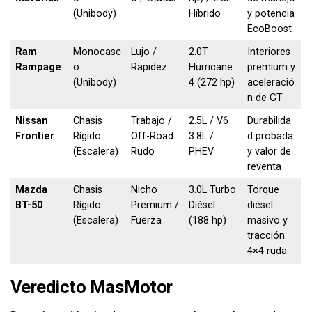
(Unibody)
Híbrido
y potencia
EcoBoost
Ram
Monocasc
Lujo /
2.0T
Interiores
Rampage
o
Rapidez
Hurricane
premium y
(Unibody)
4 (272 hp)
aceleració
n de GT
Nissan
Chasis
Trabajo /
2.5L / V6
Durabilida
Frontier
Rígido
Off-Road
3.8L /
d probada
(Escalera)
Rudo
PHEV
y valor de
reventa
Mazda
Chasis
Nicho
3.0L Turbo
Torque
BT-50
Rígido
Premium /
Diésel
diésel
(Escalera)
Fuerza
(188 hp)
masivo y
tracción
4×4 ruda
Veredicto MasMotor