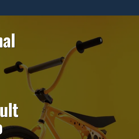
nal
ult
o