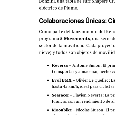
Bonzini, una tabla de surf Shapers Cl
eléctrico de Plume.
Colaboraciones Únicas: C
Como parte del lanzamiento del Renau
programa
5 Movements
, una serie 
sector de la movilidad. Cada proyecto 
nieve) y todos son objetos de movili
Reverso
– Antoine Simon: El prim
transportar y almacenar, hecho c
Evol BMX
– Olivier Le Quellec: 
hasta 45 km/h, ideal para ciclistas
Searacer
– Flavien Neyertz: La pr
Francia, con un rendimiento de alt
Moonbike
– Nicolas Muron: El pri