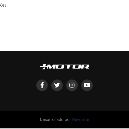
ión
Desarrollado por
Revontte