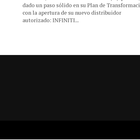
dado un paso sólido en su Plan de Transformac
con la apertura de su nuevo distribuidor
autorizado: INFINITI...