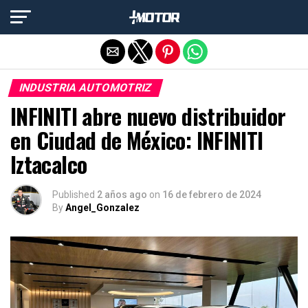
Salir de la versión móvil
INDUSTRIA AUTOMOTRIZ
INFINITI abre nuevo distribuidor
en Ciudad de México: INFINITI
Iztacalco
Published
2 años ago
on
16 de febrero de 2024
By
Angel_Gonzalez