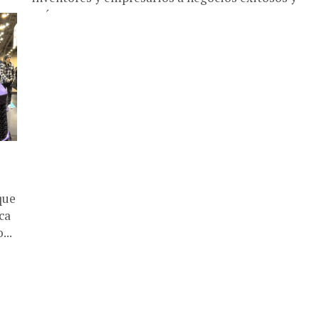
prósperos...
que
ca
...