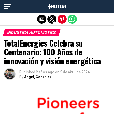
Salir de la versión móvil
INDUSTRIA AUTOMOTRIZ
TotalEnergies Celebra su
Centenario: 100 Años de
innovación y visión energética
Published
2 años ago
on
5 de abril de 2024
By
Angel_Gonzalez