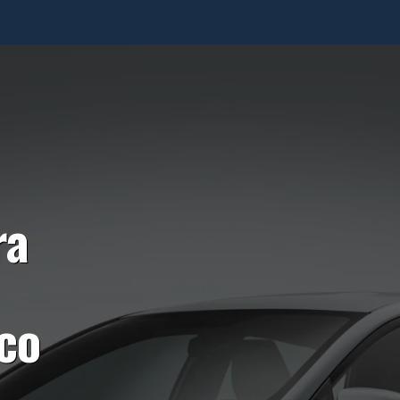
ra
ico