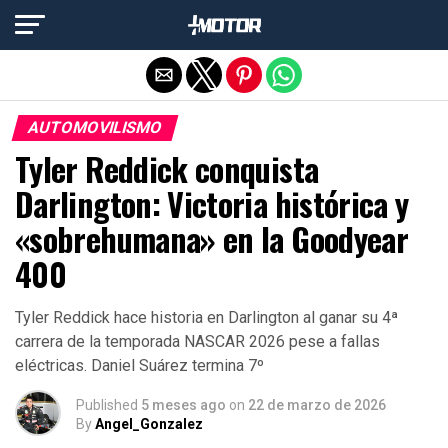
Salir de la versión móvil
AUTOMOVILISMO
Tyler Reddick conquista
Darlington: Victoria histórica y
«sobrehumana» en la Goodyear
400
Tyler Reddick hace historia en Darlington al ganar su 4ª
carrera de la temporada NASCAR 2026 pese a fallas
eléctricas. Daniel Suárez termina 7º
Published
5 meses ago
on
22 de marzo de 2026
By
Angel_Gonzalez