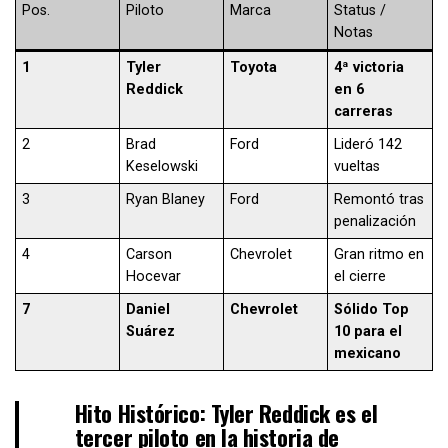
Pos.
Piloto
Marca
Status /
Notas
1
Tyler
Toyota
4ª victoria
Reddick
en 6
carreras
2
Brad
Ford
Lideró 142
Keselowski
vueltas
3
Ryan Blaney
Ford
Remontó tras
penalización
4
Carson
Chevrolet
Gran ritmo en
Hocevar
el cierre
7
Daniel
Chevrolet
Sólido Top
Suárez
10 para el
mexicano
Hito Histórico:
Tyler Reddick es el
tercer piloto en la historia de