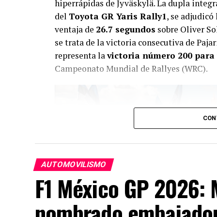
hiperrápidas de Jyväskylä. La dupla integ
del
Toyota GR Yaris Rally1
, se adjudicó
ventaja de
26.7 segundos
sobre Oliver Sol
se trata de la victoria consecutiva de Paj
representa la
victoria número 200 para 
Campeonato Mundial de Rallyes (WRC).
CON
AUTOMOVILISMO
F1 México GP 2026: M
nombrado embajador 