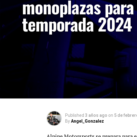
monoplazas para 
temporada 2024
Published
3 años ago
on
5 de febrer
By
Angel_Gonzalez
Alpine Motorsports se prepara para e