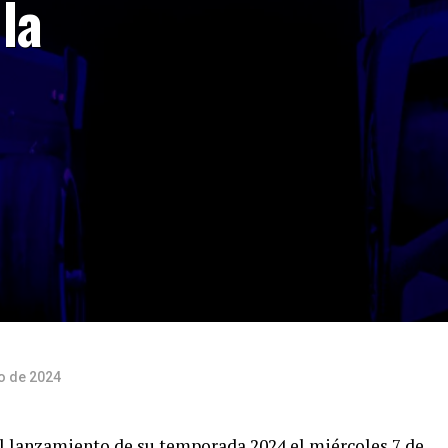
la
o de 2024
l lanzamiento de su temporada 2024 el miércoles 7 de