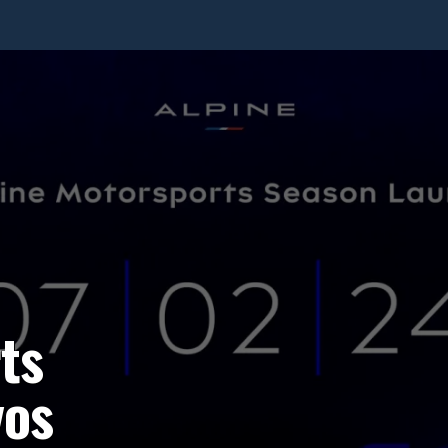
ts
vos