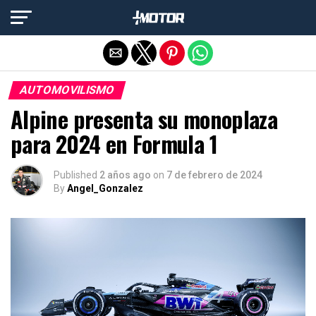
Salir de la versión móvil
AUTOMOVILISMO
Alpine presenta su monoplaza
para 2024 en Formula 1
Published
2 años ago
on
7 de febrero de 2024
By
Angel_Gonzalez