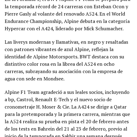
la temporada récord de 24 carreras con Esteban Ocon y
Pierre Gasly al volante del renovado A524. En el World
Endurance Championship, Alpine debuta en la categoría
Hypercar con el A424, liderado por Mick Schumacher.
Las liverys modernas y llamativas, en negro y resaltadas
con patrones vibrantes de azul Alpine, reflejan la
identidad de Alpine Motorsports. BWT destaca con su
distintivo color rosa en la librea del A524 en ocho
carreras, subrayando su asociación con la empresa de
agua con sede en Mondsee.
Alpine F1 Team agradeció a sus leales socios, incluyendo
a bp, Castrol, Renault E-Tech y el nuevo socio de
cronometraje H. Moser & Cie. La A424 se dirige a Qatar
para la pretemporada y la primera carrera, mientras que
la A524 realiza su prueba en pista el 20 de febrero antes
de los tests en Bahrein del 21 al 23 de febrero, previo al
inicio de la temporada en Sakhir una semana después.