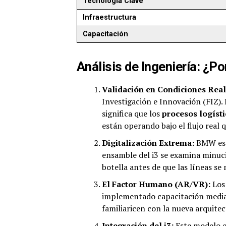
Tecnología Clave
Infraestructura
Capacitación
Análisis de Ingeniería: ¿Por
Validación en Condiciones Real
Investigación e Innovación (FIZ).
significa que los
procesos logíst
están operando bajo el flujo real 
Digitalización Extrema:
BMW está
ensamble del i3 se examina minuc
botella antes de que las líneas s
El Factor Humano (AR/VR):
Los
implementado capacitación medi
familiaricen con la nueva arquitect
Integración del i3:
Este modelo es