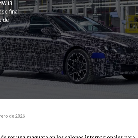
MW i3
ase final
d de
rero de 2026
 de ser una maqueta en los salones internacionales para