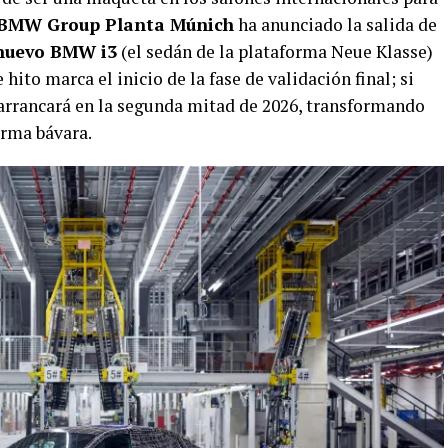
BMW Group Planta Múnich
ha anunciado la salida de
nuevo BMW i3
(el sedán de la plataforma Neue Klasse)
 hito marca el inicio de la fase de validación final; si
 arrancará en la segunda mitad de 2026, transformando
irma bávara.