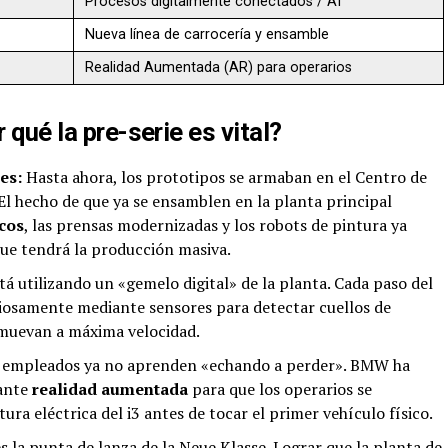
Procesos digitalmente conectados / AI
Nueva línea de carrocería y ensamble
Realidad Aumentada (AR) para operarios
 qué la pre-serie es vital?
es:
Hasta ahora, los prototipos se armaban en el Centro de
 El hecho de que ya se ensamblen en la planta principal
icos
, las prensas modernizadas y los robots de pintura ya
que tendrá la producción masiva.
 utilizando un «gemelo digital» de la planta. Cada paso del
iosamente mediante sensores para detectar cuellos de
e muevan a máxima velocidad.
 empleados ya no aprenden «echando a perder». BMW ha
ante
realidad aumentada
para que los operarios se
ura eléctrica del i3 antes de tocar el primer vehículo físico.
 la punta de lanza de la Neue Klasse. Lograr que la planta de