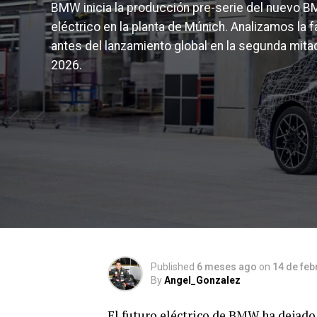
BMW inicia la producción pre-serie del nuevo B
eléctrico en la planta de Múnich. Analizamos la f
antes del lanzamiento global en la segunda mita
2026.
Published
6 meses ago
on
14 de feb
By
Angel_Gonzalez
El futuro eléctrico de BMW ha dejado