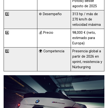
Potosí) desde
agosto de 2025
3️⃣
⚙️ Desempeño
313 hp / más de
270 km/h de
velocidad máxima
4️⃣
💰 Precio
98,000 € (neto,
estimado para
Europa)
5️⃣
🌍 Competencia
Presencia global a
partir de 2026 en
sprint, resistencia y
Nürburgring