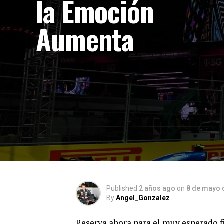
la Emoción
Aumenta
Published
2 años ago
on
8 de mayo 
By
Angel_Gonzalez
Reserva ahora para el muy esperado 