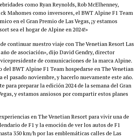
elebridades como Ryan Reynolds, Rob McElhenney,
atrick Mahomes como inversores, el BWT Alpine F1 Team
ámico en el Gran Premio de Las Vegas, ¡y estamos
rt sea el hogar de Alpine en 2024!»
e continuar nuestro viaje con The Venetian Resort Las
año de asociación», dijo David Gendry, director
vicepresidente de comunicaciones de la marca Alpine.
po del BWT Alpine F1 Team hospedarse en The Venetian
ra el pasado noviembre, y hacerlo nuevamente este año.
 para preparar la edición 2024 de la semana del Gran
egas, y estamos ansiosos por compartir estos planes
experiencias en The Venetian Resort para vivir una de
endario de F1 y la emoción de ver los autos de F1
asta 350 km/h por las emblemáticas calles de Las