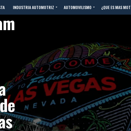
STA
INDUSTRIA AUTOMOTRIZ
AUTOMOVILISMO
¿QUE ES MAS MO
eam
a
 de
as