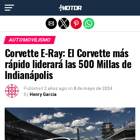
Salir de la versión móvil
AUTOMOVILISMO
Corvette E-Ray: El Corvette más
rápido liderará las 500 Millas de
Indianápolis
Published
2 años ago
on
8 de mayo de 2024
By
Henry Garcia