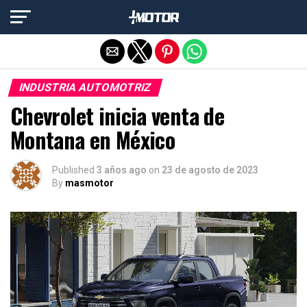
Salir de la versión móvil
INDUSTRIA AUTOMOTRIZ
Chevrolet inicia venta de
Montana en México
Published
3 años ago
on
23 de agosto de 2023
By
masmotor