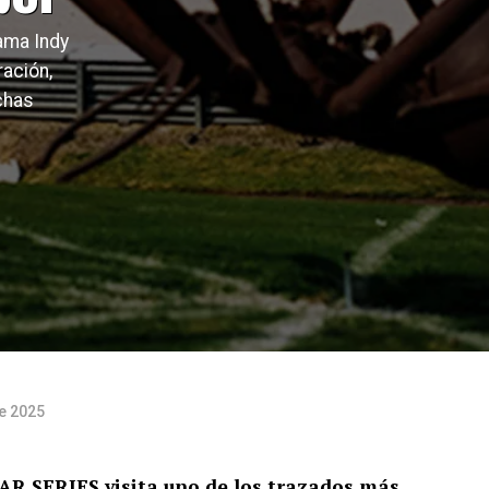
bama Indy
ación,
chas
de 2025
AR SERIES visita uno de los trazados más