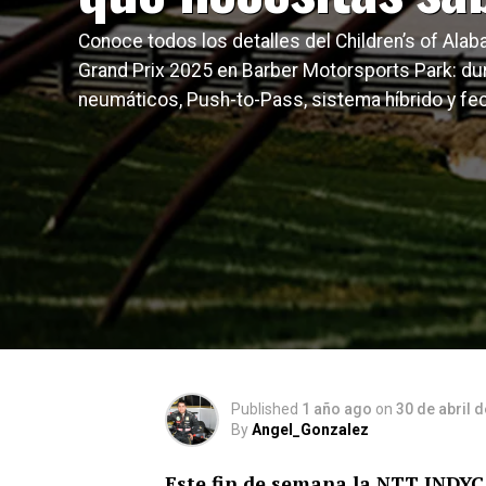
Conoce todos los detalles del Children’s of Ala
Grand Prix 2025 en Barber Motorsports Park: dur
neumáticos, Push-to-Pass, sistema híbrido y fe
Published
1 año ago
on
30 de abril 
By
Angel_Gonzalez
Este fin de semana la NTT INDYC