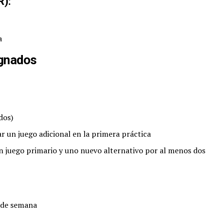
R):
a
ignados
dos)
r un juego adicional en la primera práctica
un juego primario y uno nuevo alternativo por al menos dos
n de semana