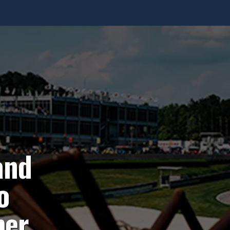
and
o
ber