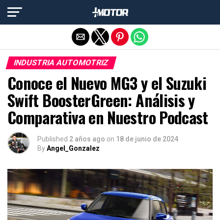
Salir de la versión móvil
INDUSTRIA AUTOMOTRIZ
Conoce el Nuevo MG3 y el Suzuki
Swift BoosterGreen: Análisis y
Comparativa en Nuestro Podcast
Published
2 años ago
on
18 de junio de 2024
By
Angel_Gonzalez