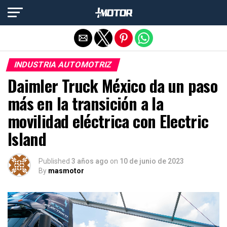
Salir de la versión móvil
INDUSTRIA AUTOMOTRIZ
Daimler Truck México da un paso
más en la transición a la
movilidad eléctrica con Electric
Island
Published
3 años ago
on
10 de junio de 2023
By
masmotor