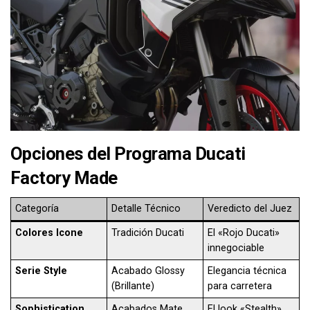
Opciones del Programa Ducati
Factory Made
Categoría
Detalle Técnico
Veredicto del Juez
Colores Icone
Tradición Ducati
El «Rojo Ducati»
innegociable
Serie Style
Acabado Glossy
Elegancia técnica
(Brillante)
para carretera
Sophistication
Acabados Mate
El look «Stealth»