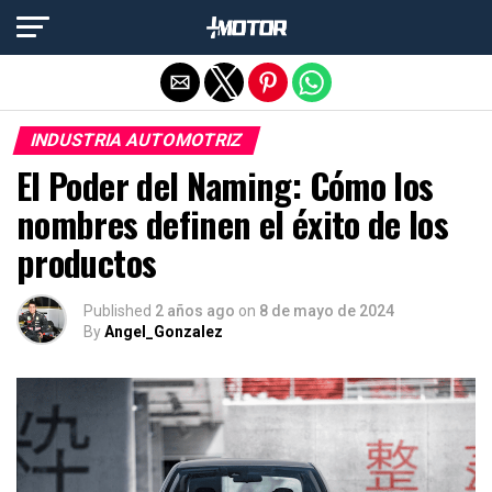
Salir de la versión móvil
INDUSTRIA AUTOMOTRIZ
El Poder del Naming: Cómo los
nombres definen el éxito de los
productos
Published
2 años ago
on
8 de mayo de 2024
By
Angel_Gonzalez