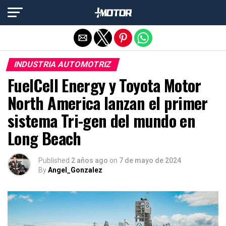
Salir de la versión móvil
INDUSTRIA AUTOMOTRIZ
FuelCell Energy y Toyota Motor
North America lanzan el primer
sistema Tri-gen del mundo en
Long Beach
Published
2 años ago
on
7 de mayo de 2024
By
Angel_Gonzalez