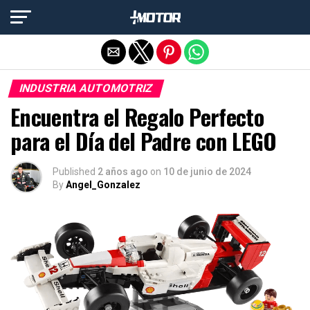
Salir de la versión móvil
INDUSTRIA AUTOMOTRIZ
Encuentra el Regalo Perfecto
para el Día del Padre con LEGO
Published
2 años ago
on
10 de junio de 2024
By
Angel_Gonzalez