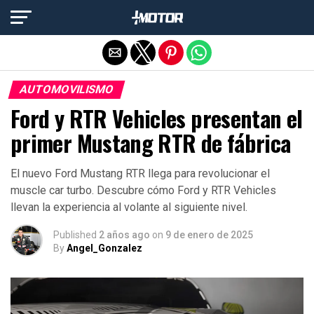
Salir de la versión móvil
AUTOMOVILISMO
Ford y RTR Vehicles presentan el
primer Mustang RTR de fábrica
El nuevo Ford Mustang RTR llega para revolucionar el
muscle car turbo. Descubre cómo Ford y RTR Vehicles
llevan la experiencia al volante al siguiente nivel.
Published
2 años ago
on
9 de enero de 2025
By
Angel_Gonzalez