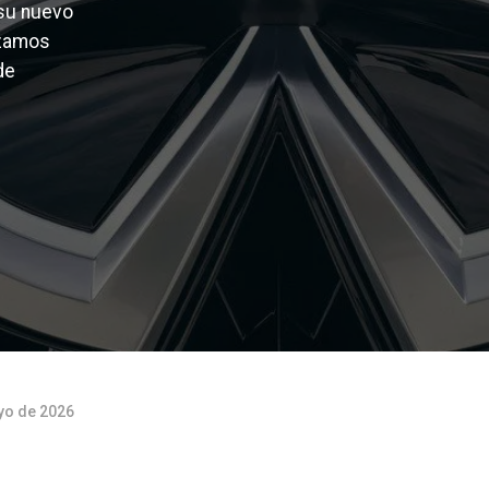
 su nuevo
izamos
de
yo de 2026