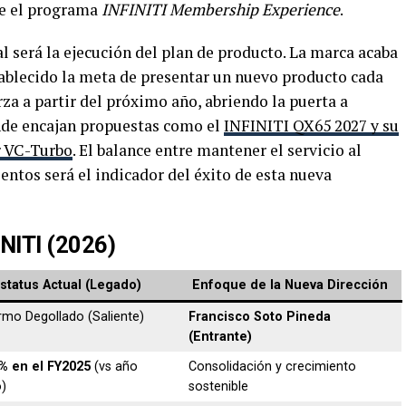
te el programa
INFINITI Membership Experience
.
al será la ejecución del plan de producto. La marca acaba
tablecido la meta de presentar un nuevo producto cada
rza a partir del próximo año, abriendo la puerta a
de encajan propuestas como el
INFINITI QX65 2027 y su
r VC-Turbo
. El balance entre mantener el servicio al
entos será el indicador del éxito de esta nueva
INITI (2026)
status Actual (Legado)
Enfoque de la Nueva Dirección
ermo Degollado (Saliente)
Francisco Soto Pineda
(Entrante)
% en el FY2025
(vs año
Consolidación y crecimiento
o)
sostenible