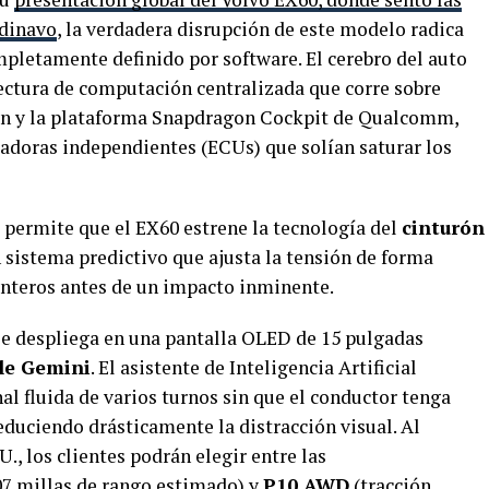
ndinavo
, la verdadera disrupción de este modelo radica
mpletamente definido por software. El cerebro del auto
tectura de computación centralizada que corre sobre
n y la plataforma Snapdragon Cockpit de Qualcomm,
doras independientes (ECUs) que solían saturar los
 permite que el EX60 estrene la tecnología del
cinturón
n sistema predictivo que ajusta la tensión de forma
anteros antes de un impacto inminente.
 se despliega en una pantalla OLED de 15 pulgadas
le Gemini
. El asistente de Inteligencia Artificial
l fluida de varios turnos sin que el conductor tenga
educiendo drásticamente la distracción visual. Al
, los clientes podrán elegir entre las
07 millas de rango estimado) y
P10 AWD
(tracción