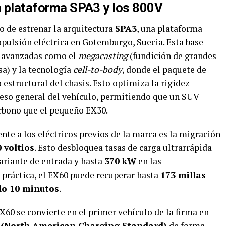
la plataforma SPA3 y los 800V
o de estrenar la arquitectura
SPA3
, una plataforma
opulsión eléctrica en Gotemburgo, Suecia. Esta base
a avanzadas como el
megacasting
(fundición de grandes
sa) y la tecnología
cell-to-body
, donde el paquete de
estructural del chasis. Esto optimiza la rigidez
peso general del vehículo, permitiendo que un SUV
rbono que el pequeño EX30.
te a los eléctricos previos de la marca es la migración
 voltios
. Esto desbloquea tasas de carga ultrarrápida
ariante de entrada y hasta
370 kW
en las
 práctica, el EX60 puede recuperar hasta
173 millas
lo 10 minutos
.
60 se convierte en el primer vehículo de la firma en
(North American Charging Standard)
de forma