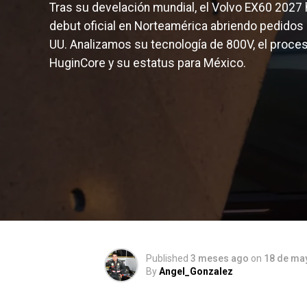
Tras su develación mundial, el Volvo EX60 2027
debut oficial en Norteamérica abriendo pedidos 
UU. Analizamos su tecnología de 800V, el proce
HuginCore y su estatus para México.
Published
3 meses ago
on
18 de ma
By
Angel_Gonzalez