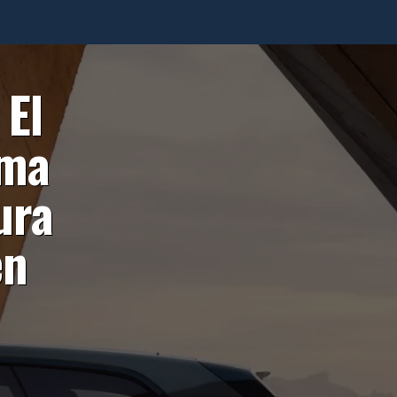
 El
rma
ura
en