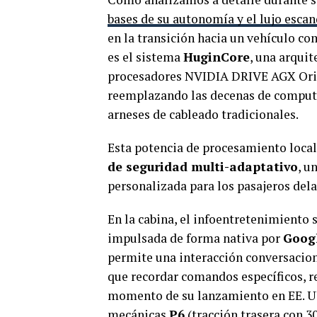
bases de su autonomía y el lujo esca
en la transición hacia un vehículo co
es el sistema
HuginCore
, una arqui
procesadores NVIDIA DRIVE AGX Ori
reemplazando las decenas de computa
arneses de cableado tradicionales.
Esta potencia de procesamiento local
de seguridad multi-adaptativo
, u
personalizada para los pasajeros del
En la cabina, el infoentretenimiento
impulsada de forma nativa por
Goog
permite una interacción conversaciona
que recordar comandos específicos, r
momento de su lanzamiento en EE. UU.
mecánicas
P6
(tracción trasera con 3