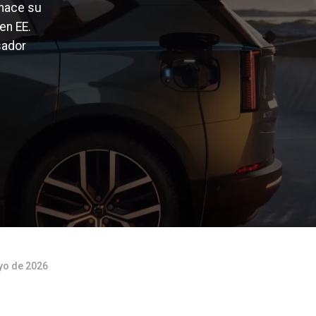
 hace su
en EE.
sador
yo de 2026