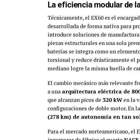
La eficiencia modular de 
Técnicamente, el EX60 es el encargad
desarrollada de forma nativa para pr
introduce soluciones de manufactur
piezas estructurales en una sola pren
baterías se integra como un elemento 
torsional y reduce drásticamente el 
mediano logre la misma huella de ca
El cambio mecánico más relevante fren
a una
arquitectura eléctrica de 800
que alcanzan picos de
320 kW
en la v
configuraciones de doble motor. En la
(278 km) de autonomía en tan so
Para el mercado norteamericano, el EX
incorporar de fábrica el puerto
NACS 