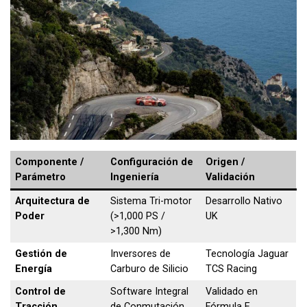
Componente /
Configuración de
Origen /
Parámetro
Ingeniería
Validación
Arquitectura de
Sistema Tri-motor
Desarrollo Nativo
Poder
(>1,000 PS /
UK
>1,300 Nm)
Gestión de
Inversores de
Tecnología Jaguar
Energía
Carburo de Silicio
TCS Racing
Control de
Software Integral
Validado en
Tracción
de Conmutación
Fórmula E