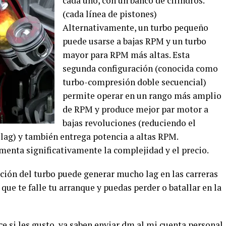
cada uno, con un banco de cilindros.
(cada línea de pistones)
Alternativamente, un turbo pequeño
puede usarse a bajas RPM y un turbo
mayor para RPM más altas. Esta
segunda configuración (conocida como
turbo-compresión doble secuencial)
permite operar en un rango más amplio
de RPM y produce mejor par motor a
bajas revoluciones (reduciendo el
 lag) y también entrega potencia a altas RPM.
menta significativamente la complejidad y el precio.
ción del turbo puede generar mucho lag en las carreras
 que te falle tu arranque y puedas perder o batallar en la
e si les gusto, ya saben enviar dm al mi cuenta personal