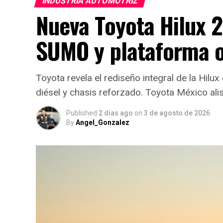
INDUSTRIA AUTOMOTRIZ
Nueva Toyota Hilux 
SUMO y plataforma 
Toyota revela el rediseño integral de la Hil
diésel y chasis reforzado. Toyota México alis
Published
2 días ago
on
3 de agosto de 2026
By
Angel_Gonzalez