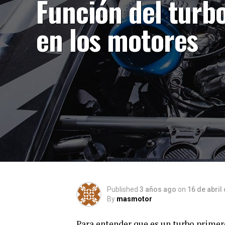
Función del turb
en los motores
Published
3 años ago
on
16 de abril
By
masmotor
Para entender que es un turbo primero