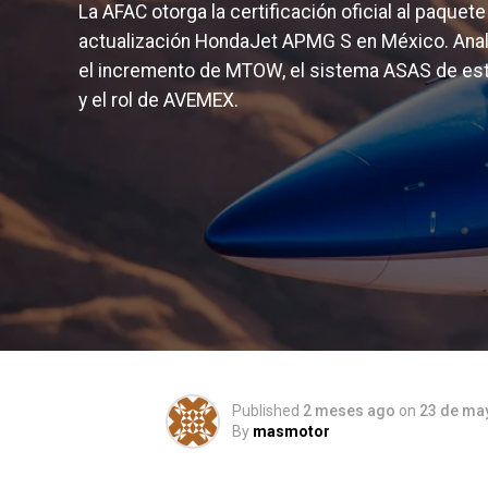
La AFAC otorga la certificación oficial al paquete
actualización HondaJet APMG S en México. Ana
el incremento de MTOW, el sistema ASAS de est
y el rol de AVEMEX.
Published
2 meses ago
on
23 de ma
By
masmotor