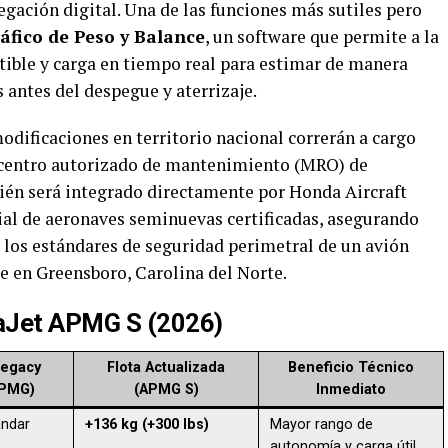
gación digital. Una de las funciones más sutiles pero
áfico de Peso y Balance
, un software que permite a la
tible y carga en tiempo real para estimar de manera
s antes del despegue y aterrizaje.
modificaciones en territorio nacional correrán a cargo
l y centro autorizado de mantenimiento (MRO) de
ién será integrado directamente por Honda Aircraft
al de aeronaves seminuevas certificadas, asegurando
los estándares de seguridad perimetral de un avión
je en Greensboro, Carolina del Norte.
daJet APMG S (2026)
Legacy
Flota Actualizada
Beneficio Técnico
APMG)
(APMG S)
Inmediato
ándar
+136 kg (+300 lbs)
Mayor rango de
autonomía y carga útil