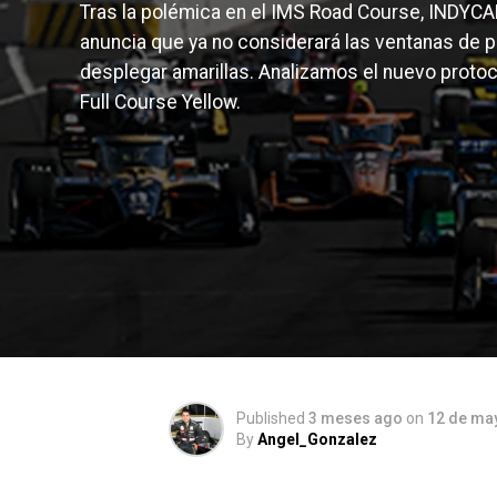
Tras la polémica en el IMS Road Course, INDYCA
anuncia que ya no considerará las ventanas de p
desplegar amarillas. Analizamos el nuevo proto
Full Course Yellow.
Published
3 meses ago
on
12 de ma
By
Angel_Gonzalez