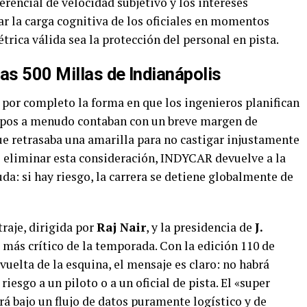
ferencial de velocidad subjetivo y los intereses
r la carga cognitiva de los oficiales en momentos
trica válida sea la protección del personal en pista.
as 500 Millas de Indianápolis
 por completo la forma en que los ingenieros planifican
uipos a menudo contaban con un breve margen de
ue retrasaba una amarilla para no castigar injustamente
Al eliminar esta consideración, INDYCAR devuelve a la
a: si hay riesgo, la carrera se detiene globalmente de
traje, dirigida por
Raj Nair
, y la presidencia de
J.
 más crítico de la temporada. Con la edición 110 de
 vuelta de la esquina, el mensaje es claro: no habrá
iesgo a un piloto o a un oficial de pista. El «super
á bajo un flujo de datos puramente logístico y de