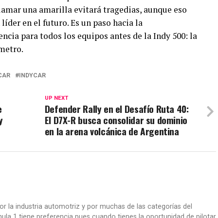
 llamar una amarilla evitará tragedias, aunque eso
 líder en el futuro. Es un paso hacia la
ncia para todos los equipos antes de la Indy 500: la
metro.
CAR
INDYCAR
UP NEXT
e
Defender Rally en el Desafío Ruta 40:
y
El D7X-R busca consolidar su dominio
en la arena volcánica de Argentina
or la industria automotriz y por muchas de las categorías del
la 1 tiene preferencia pues cuando tienes la oportunidad de pilotar