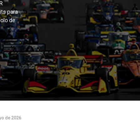
R
its para
colo de
yo de 2026