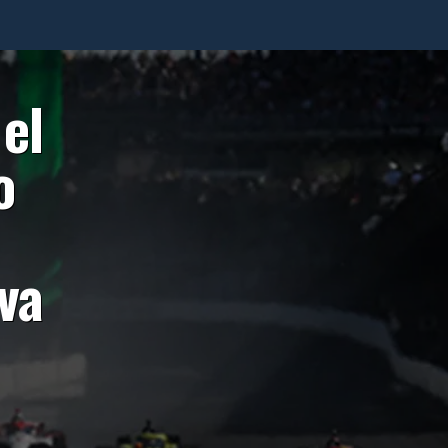
el
o
va