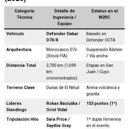
Categoría
Detalle de
Estatus en el
Técnica
Ingeniería /
W2RC
Equipo
Vehículo
Defender Dakar
Basado en
D7X-R
Defender OCTA
Arquitectura
Monocasco D7x
Suspensión Bilstein
(Stock FIA)
/ Vía ancha
Distancia Total
2,700 km (1,699
Etapas en San
km
Juan / Cuyo
cronometrados)
Terreno Clave
Dunas de El Nihuil
Arena volcánica y
gravilla
Líderes
Rokas Baciuška /
153 puntos (1º)
Standings
Oriol Vidal
Tripulación Hito
Sara Price /
1ª dupla femenina
Saydiie Gray
en el evento